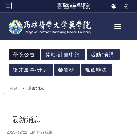
高醫藥學院
Toggle n
:::
學院公告
獎助/計畫申請
活動/演講
徵才啟事/升等
榮譽榜
規章辦法
首頁
最新消息
最新消息
2025-
12/22
EMI執行成果