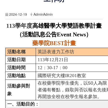
2024-12-19
AdminAdmin
學年度
高雄醫學大學雙語教學計畫
113
（活動訊息公告
）
Event News
藥學院
計畫
BEST
活動名稱
英語表達力工作坊
活動日期
113
年
12
月
21
日
活動時間
12
：
30-17
：
00
活動地點
國際研究大樓
IR201
教室
在校藥學院學生優先，以50人為限
活動參與對
者備有餐點，錄取與否以報名先後
象
再開放全校在校學生報名參加。
一、活動目的：