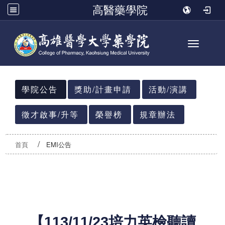
高醫藥學院
Toggle n
:::
學院公告
獎助/計畫申請
活動/演講
徵才啟事/升等
榮譽榜
規章辦法
首頁
EMI公告
【
113/11/23
培力英檢聽讀