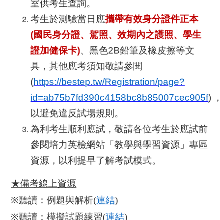
室供考生查詢。
考生於測驗當日應
攜帶有效身分證件正本
(
國民身分證、駕照、效期內之護照、學生
證加健保卡
)
、黑色
2B
鉛筆及橡皮擦等文
具，其他應考須知敬請參閱
(
https://bestep.tw/Registration/page?
id=ab75b7fd390c4158bc8b85007cec905f
)
以避免違反試場規則。
為利考生順利應試，敬請各位考生於應試前
參閱培力英檢網站「教學與學習資源」專區
資源，以利提早了解考試模式。
★備考線上資源
※
聽讀：例題與解析
(
連結
)
※
聽讀：模擬試題練習
(
連結
)