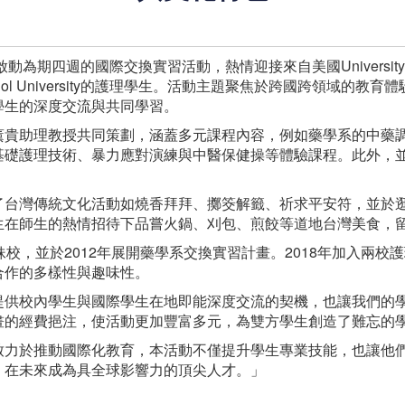
週的國際交換實習活動，熱情迎接來自美國University of Arkan
ahidol University的護理學生。活動主題聚焦於跨國跨領域
學生的深度交流與共同學習。
薰貴助理教授共同策劃，涵蓋多元課程內容，例如藥學系的中藥
基礎護理技術、暴力應對演練與中醫保健操等體驗課程。此外，
了台灣傳統文化活動如燒香拜拜、擲筊解籤、祈求平安符，並於
生在師生的熱情招待下品嘗火鍋、刈包、煎餃等道地台灣美食，
姊妹校，並於2012年展開藥學系交換實習計畫。2018年加入兩校
合作的多樣性與趣味性。
提供校內學生與國際學生在地即能深度交流的契機，也讓我們的
畫的經費挹注，使活動更加豐富多元，為雙方學生創造了難忘的
致力於推動國際化教育，本活動不僅提升學生專業技能，也讓他
，在未來成為具全球影響力的頂尖人才。」