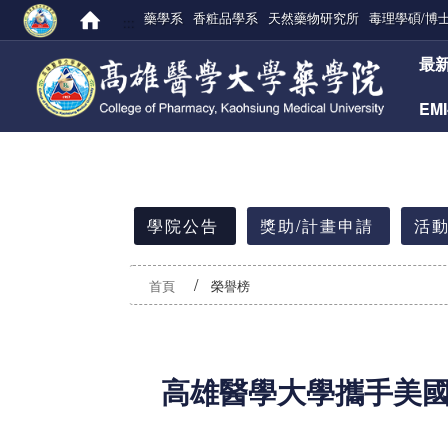
藥學系
香粧品學系
天然藥物研究所
毒理學碩/博
:::
:::
最
EM
:::
學院公告
獎助/計畫申請
活動
首頁
榮譽榜
高雄醫學大學攜手美國