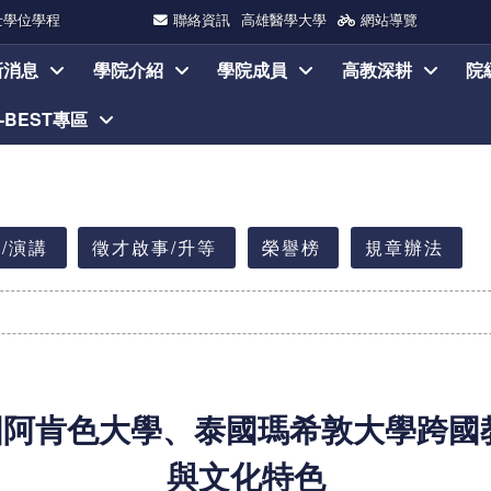
士學位學程
聯絡資訊
高雄醫學大學
網站導覽
新消息
學院介紹
學院成員
高教深耕
院
I-BEST專區
/演講
徵才啟事/升等
榮譽榜
規章辦法
阿肯色大學、泰國瑪希敦大學跨國
與文化特色