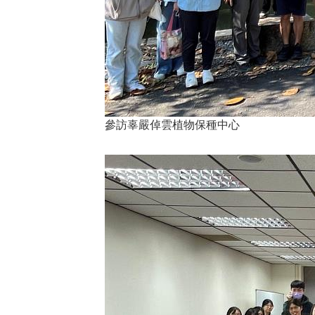
參訪辜嚴倬雲植物保種中心