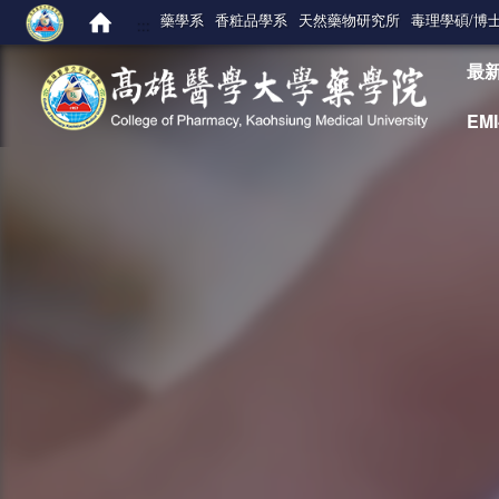
藥學系
香粧品學系
天然藥物研究所
毒理學碩/博
:::
:::
最
EM