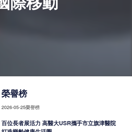
國際移動
榮譽榜
2026-05-25
榮譽榜
百位長者展活力 高醫大USR攜手市
立
旗津醫院
打造樂齡健康生活圈