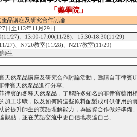
「藥學院」
然產品講座及研究合作討論
27
日至
113
年
11
月
29
日
0(11/27)
、
13:00-17:00(11/28)
、
15:30-18:30(11/29)
11/27)
、
N720
教室
(11/28)
、
N217
教室
(11/29)
體師生
賓天然產品講座及研究合作討論活動，邀請自菲律賓
U
菲律賓天然產品進行分享。
菲律賓的各種天然產品，了解許多知名的菲律賓藥用
加工步驟，以及如何將這些原料配製成可供使用的
助於提升師生的英語理解能力，為國際合作做好準備
觀點，並在英語交流中更自信地表達自己。