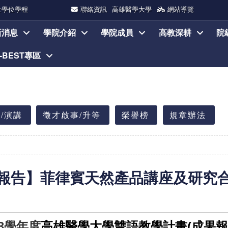
士學位學程
聯絡資訊
高雄醫學大學
網站導覽
新消息
學院介紹
學院成員
高教深耕
院
I-BEST專區
/演講
徵才啟事/升等
榮譽榜
規章辦法
報告】菲律賓天然產品講座及研究
3
學年度
高雄醫學大學雙語教學計畫(成果報