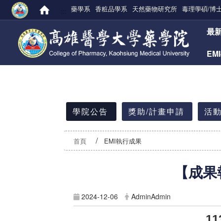
藥學系
香粧品學系
天然藥物研究所
毒理學碩/博
:::
:::
最
EM
:::
學院公告
獎助/計畫申請
活動
首頁
EMI執行成果
【成果
2024-12-06
AdminAdmin
11