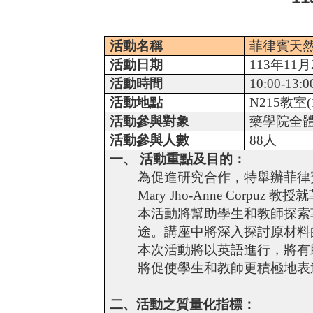
活動名稱
菲律賓天
活動日期
113
年
11
月
活動時間
10:00-13:0
活動地點
N215
教室
(
活動參與對象
藥學院全
活動參與人數
88
人
一、 活動重點及目的：
為促進研究合作，特舉辦菲律
Mary Jho-Anne Corpuz
教授就
本活動將幫助學生和教師探索
途。講座中將深入探討原材料的
本次活動將以英語進行，將有
將促使學生和教師更積極地表達
二、活動之質量化指標：