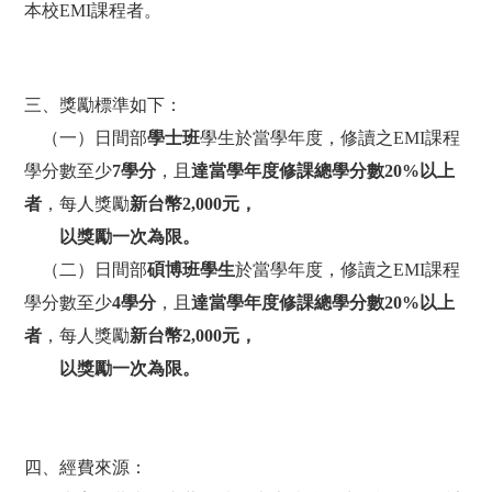
本校
EMI
課程者。
三、獎勵標準如下：
（一）
日間部
學士班
學生於當學年度，修讀之
EMI
課程
學分數至少
7
學分
，且
達當學年度修課總學分數
20%
以上
者
，每人獎勵
新台幣
2,000
元，
以獎勵一次為限。
（二）
日間部
碩博班學生
於當學年度，修讀之
EMI
課程
學分數至少
4
學分
，且
達當學年度修課總學分數
20%
以上
者
，每人獎勵
新台幣
2,000
元，
以獎勵一次為限。
四、經費來源：