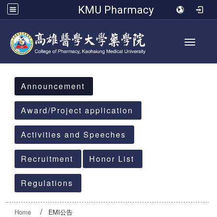
KMU Pharmacy
Toggle 
:::
Announcement
Award/Project application
Activities and Speeches
Recruitment
Honor List
Regulations
Home
EMI公告