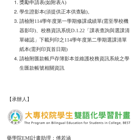
獎勵申請表
(
如附表
A)
學生證影本
(
須提供正本供查驗
)
。
請檢附114學年度第一學期修課成績單(需至學校機
器影印)、校務資訊系统D.1.22「課表查詢與選課清
單確認」下載列印之114學年度第二學期選課清單
紙本(需列印頁首日期)
請檢附匯款帳戶存簿影本並
維護校務資訊系統之學
生匯款帳號相關資訊
【承辦人】
藥學院
EMI
計畫助理：傅若涵