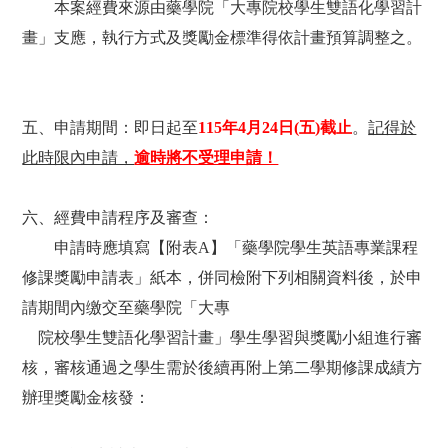
本案經費來源由藥學院「大專院校學生雙語化學習計
畫」支應，執行方式及獎勵金標準得依計畫預算調整
之。
五、申請期間：即日起
至
115
年
4
月
24
日
(
五
)
截止
。
記得於
此時限內申請，
逾時將不受理申請！
六、經費申請程序及審查：
申請時應填寫【附表
A
】「藥學院學生英語專業課程
修課獎勵申請表」紙本，併同檢附下列相關資料後，於申
請期間內缴交至藥學院「大專
院校學生雙語化學習計畫」學生學習與獎勵小組進行審
核，
審核通過之學生需於後續再附上第二學期修課成績
方
辦理獎勵金核發
：