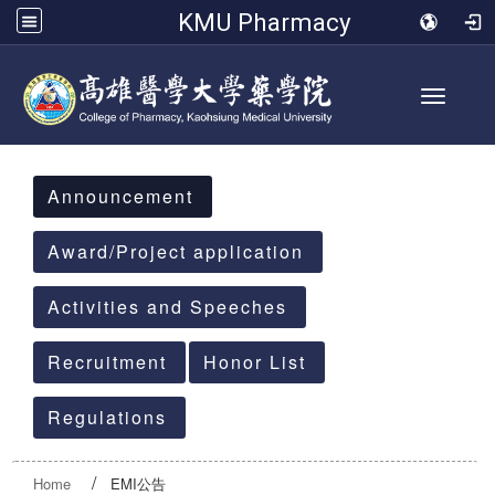
KMU Pharmacy
Toggle 
:::
Announcement
Award/Project application
Activities and Speeches
Recruitment
Honor List
Regulations
Home
EMI公告