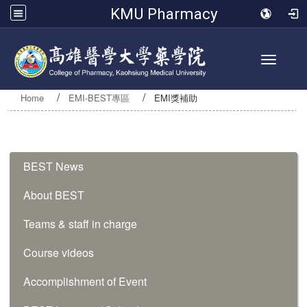
KMU Pharmacy
Toggle 
Home
EMI-BEST專區
EMI獎補助
:::
BEST News
About BEST
Teams & staff in charge
Course videos
Accomplishment of Event