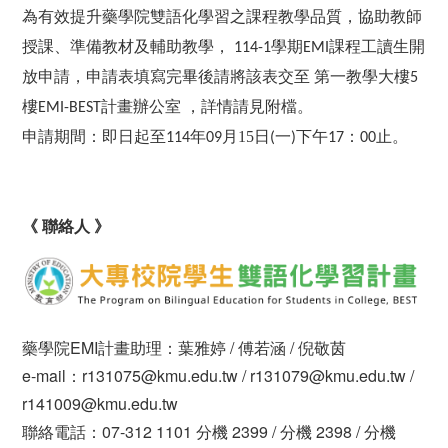
為有效提升藥學院雙語化學習之課程教學品質，協助教師
授課、準備教材及輔助教學，
學期
課程工讀生開
114-1
EMI
放申請，申請表填寫完畢後請將該表交至
第一教學大樓
5
樓
計畫辦公室
，詳情請見附檔。
EMI-BEST
申請期間：即日起至
年
月15日
下午
：
止。
114
09
(一)
17
00
《 聯絡人 》
藥學院EMI計畫助理：葉雅婷 / 傅若涵 / 倪敬茵
e-mail：r131075@kmu.edu.tw / r131079@kmu.edu.tw /
r141009@kmu.edu.tw
聯絡電話：07-312 1101 分機 2399 / 分機 2398 / 分機