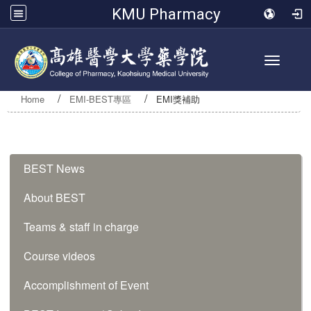
KMU Pharmacy
Toggle 
Home
EMI-BEST專區
EMI獎補助
:::
BEST News
About BEST
Teams & staff in charge
Course videos
Accomplishment of Event