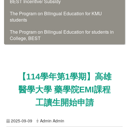
BEST Incentive/ Subsidy
The Program on Bilingual Education for KMU
students
The Program on Bilingual Education for students in
College, BEST
【114學年第1學期】高雄
醫學大學 藥學院EMI課程
工讀生開始申請
2025-09-09
Admin Admin