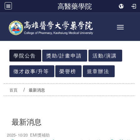
高醫藥學院
Toggle n
:::
學院公告
獎助/計畫申請
活動/演講
徵才啟事/升等
榮譽榜
規章辦法
首頁
最新消息
最新消息
2025-
10/20
EMI獎補助