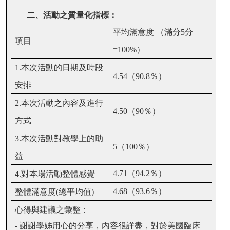
二、活動之質量化指標：
平均滿意度
（滿分
5
分
項目
=100%
）
1.
本次活動的日期及時段
4.54
（
90.8
％）
安排
2.
本次活動之內容及進行
4.50
（
90
％）
方式
3.
本次活動對教學上的助
5
（
100
％）
益
4.71
（
94.2
％）
4.
對本場活動整體感覺
4.68
（
93.6
％）
整體滿意度
(
總平均值
)
心得與建議之彙整：
-
謝謝學姊用心的分享，內容很詳盡，對於美國臨床