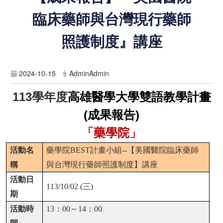
臨床藥師與台灣現行藥師
照護制度』講座
2024-10-15
AdminAdmin
113
學年度
高雄醫學大學雙語教學計畫
(成果報告)
「藥學院」
活動名
藥學院
BEST
計畫小組
--
【美國醫院臨床藥師
稱
與台灣現行藥師照護制度】講座
活動日
113/10/02 (
三
)
期
活動時
13
：
00
～
14
：
00