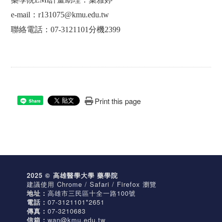
e-mail
：
r131075@kmu.edu.tw
聯絡電話：
07-3121101
分機
2399
Print this page
Share
2025 © 高雄醫學大學 藥學院
建議使用 Chrome / Safari / Firefox 瀏覽
地址：
高雄市三民區十全一路100號
電話：
07-3121101*2651
傳真：
07-3210683
信箱：
wan@kmu.edu.tw