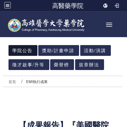
高醫藥學院
Toggle n
:::
學院公告
獎助/計畫申請
活動/演講
徵才啟事/升等
榮譽榜
規章辦法
首頁
EMI執行成果
【成果報告】『
美國醫院