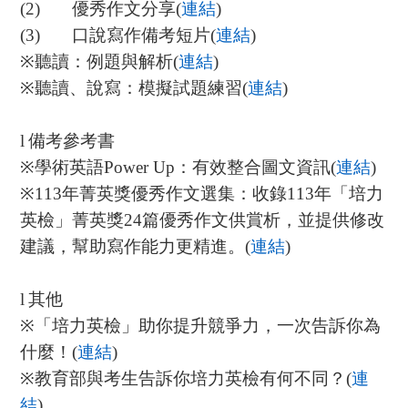
(2)
優秀作文分享
(
連結
)
(3)
口說寫作備考短片
(
連結
)
※
聽讀：例題與解析
(
連結
)
※
聽讀、說寫：模擬試題練習
(
連結
)
l
備考參考書
※
學術英語
Power Up
：有效整合圖文資訊
(
連結
)
※113
年菁英獎優秀作文選集：收錄
113
年「培力
英檢」菁英獎
24
篇優秀作文供賞析，並提供修改
建議，幫助寫作能力更精進。
(
連結
)
l
其他
※
「培力英檢」助你提升競爭力，一次告訴你為
什麼！
(
連結
)
※
教育部與考生告訴你培力英檢有何不同？
(
連
結
)