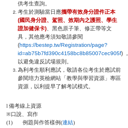
供考生查詢。
考生於測驗當日應
攜帶有效身分證件正本
(
國民身分證、駕照、效期內之護照、學生
證加健保卡
)
、黑色原子筆、修正帶等文
具，其他應考須知敬請參閱
(
https://bestep.tw/Registration/page?
id=ab75b7fd390c4158bc8b85007cec905f
)
以避免違反試場規則。
為利考生順利應試，敬請各位考生於應試前
參閱培力英檢網站「教學與學習資源」專區
資源，以利提早了解考試模式。
l
備考線上資源
※
口說、寫作
(1)
例題與作答樣例
(
連結
)