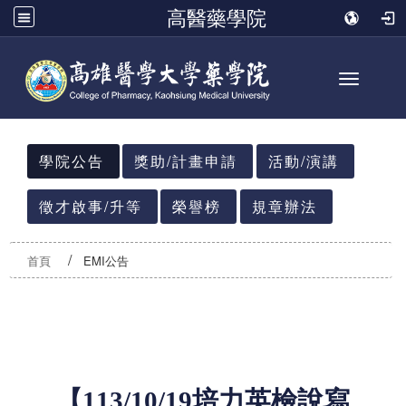
高醫藥學院
Toggle n
:::
學院公告
獎助/計畫申請
活動/演講
徵才啟事/升等
榮譽榜
規章辦法
首頁
EMI公告
【
113/10/19
培力英檢說寫