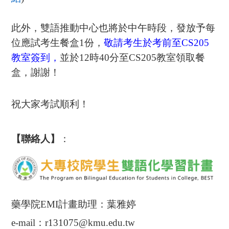
此外，雙語推動中心也將於中午時段，發放予每
位應試考生餐盒
1
份，
敬請考生於考前至
CS205
教室簽到，
並於
12
時
40
分至
CS205
教室領取餐
盒，謝謝！
祝大家考試順利！
【聯絡人】
：
藥學院
EMI
計畫助理：葉雅婷
e-mail
：
r131075@kmu.edu.tw