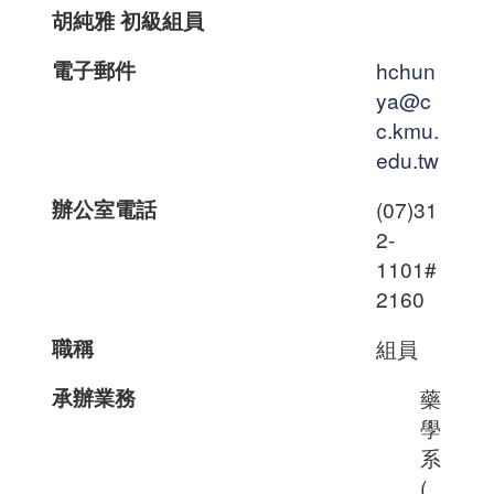
胡純雅 初級組員
電子郵件
hchun
ya@c
c.kmu.
edu.tw
辦公室電話
(07)31
2-
1101#
2160
職稱
組員
承辦業務
藥
學
系
(