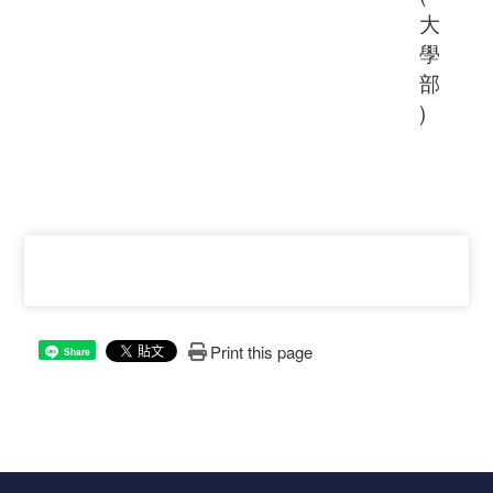
大
學
部
)
Print this page
Share