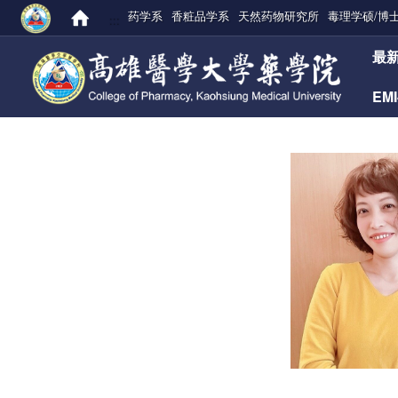
药学系
香粧品学系
天然药物研究所
毒理学硕/博
:::
:::
最
EM