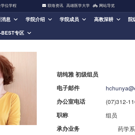
士学位学程
联络资讯
高雄医学大学
网站导览
新消息
学院介绍
学院成员
高教深耕
院
I-BEST专区
胡纯雅 初级组员
电子邮件
hchunya@c
办公室电话
(07)312-1
职称
组员
承办业务
药学系