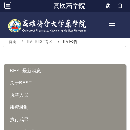
高医药学院
Toggle n
首页
EMI-BEST专区
EMI公告
:::
BEST最新消息
关于BEST
执掌人员
课程录制
执行成果