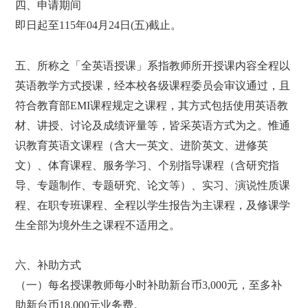
四、申请期间
即日起至
115
年
04
月
24
日
(
五
)
截止。
五、
所称之「全英语授课」系指教师所开授课内容全程以
英语教学方式授课，经本校各级课程委员会审议通过，且
符合教育部
EMI
课程规定之课程，其方式包括使用英语教
材、讲授、讨论及成绩评量等，皆采英语方式为之。惟通
识教育英语文课程（含大一英文、进阶英文、进修英
文）、体育课程、服务学习、个别指导课程（含研究指
导、专题制作、专题研究、论文等）、实习、演说性质课
程、在职专班课程、全程以学生报告为主课程，及修课学
生全部为境外生之课程不适用之。
六、补助方式
（一）
每名授课教师每小时补助新台币
3,000
元，至多补
助新台币
18,000
元业务费。