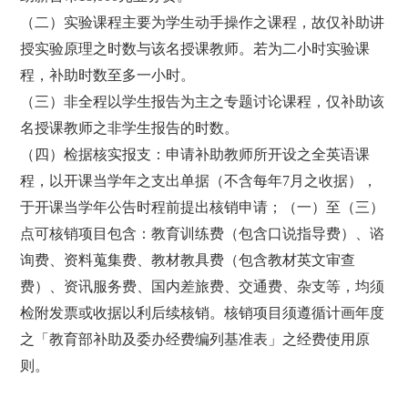
（二）实验课程主要为学生动手操作之课程，故仅补助讲
授实验原理之时数与该名授课教师。若为二小时实验课
程，补助时数至多一小时。
（三）非全程以学生报告为主之专题讨论课程，仅补助该
名授课教师之非学生报告的时数。
（四）
检据核实报支：申请补助教师所开设之全英语课
程，以开课当学年之支出单据（不含每年
7
月之收据），
于开课当学年公告时程前提出核销申请；（一）至（三）
点可核销项目包含：教育训练费（包含口说指导费）、谘
询费、资料蒐集费、教材教具费（包含教材英文审查
费）、资讯服务费、国内差旅费、交通费、杂支等，均须
检附发票或收据以利后续核销。核销项目须遵循计画年度
之「教育部补助及委办经费编列基准表」之经费使用原
则。