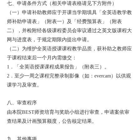
七、申请条件方式（相关申请表格请见下方附件）
（一）申请补助教师应于开课当学期填具「全英语教学教
师补助申请表」（附表一）及「经费预算表」（附表
二），并检附经各级课程委员会审议通过之英文版课程大
网与进度表，于规定期限内提出申请。
（二）为维护全英语授课课程教学品质，获补助之教师应
于课程结束后一个月内需缴交：
1
．「全英语授课课程成果报告」（附表三）。
2
．
至少一周之课程完整录制影像（如：
evercam
）以供观
课学习及审查。
八、审查程序
由本院
BEST
师资培育与奖助小组进行审查，申请案依审
查结果及计画预算额度，公告核定结果。
九、其他事项