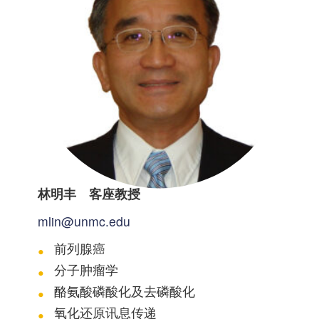
林明丰 客座教授
mlin@unmc.edu
前列腺癌
分子肿瘤学
酪氨酸磷酸化及去磷酸化
氧化还原讯息传递