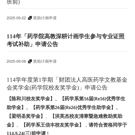
班前)
2025-09-22
奖助计画申请
114
年「药学院高教深耕计画学生参与专业证照
考试补助」申请公告
2025-09-08
奖助计画申请
114学年度第1学期「财团法人高医药学文教基金
会奖学金(药学院校友奖学金)」申请公告
【陈和川校友奖学金】、【药学系第16
届(Rx16)
优秀学生
助学金】、【药学系第26
届(Rx26)
优秀学生助学金】、
、
【洪英杰校友清寒暨急难救助奖助
【梁明圣奖学金】
金】
、
【药学系王信丰校友奖学金】
，
请符合资格同学于
114.9.24(三
)
前申请 !