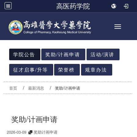
高医药学院
Toggle n
:::
学院公告
奖助/计画申请
活动/演讲
征才启事/升等
荣誉榜
规章办法
首页
最新消息
奖助/计画申请
奖助/计画申请
2026-03-09
奖助计画申请