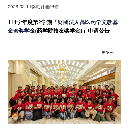
2026-02-11
奖助计画申请
114
学年度第
2
学期
「
财团法人高医药学文教基
金会奖学金(
药学院校友奖学金
)
」
申请公告
更多→