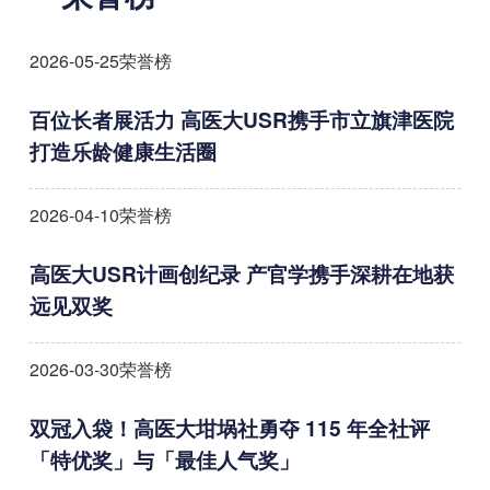
2026-05-25
荣誉榜
百位长者展活力 高医大USR携手市
立
旗津医院
打造乐龄健康生活圈
2026-04-10
荣誉榜
高医大USR计画创纪录 产官学携手深耕在地获
远见双奖
2026-03-30
荣誉榜
双冠入袋！高医大坩埚社勇夺 115 年全社评
「特优奖」与「最佳人气奖」