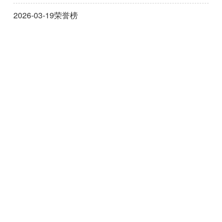
2026-03-19
荣誉榜
高医大双社团旗津出击！药宣营队深耕学童用
药安全
2026-01-20
荣誉榜
114年财团法人高医药学文教基金会捐款芳名
录&奖助清册
2025-08-22
荣誉榜
中药材进口拓管道 卫福部推印度药用植物调
查