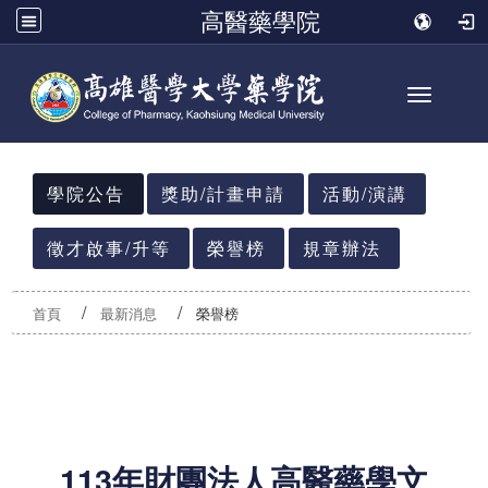
高醫藥學院
Toggle n
:::
學院公告
獎助/計畫申請
活動/演講
徵才啟事/升等
榮譽榜
規章辦法
首頁
最新消息
榮譽榜
113年財團法人高醫藥學文