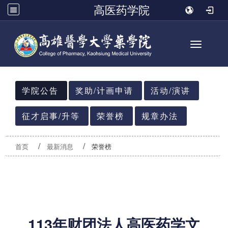
高医药学院
Toggle n
:::
学院公告
奖助/计画申请
活动/演讲
征才启事/升等
荣誉榜
规章办法
首页
最新消息
荣誉榜
113年财团法人高医药学文