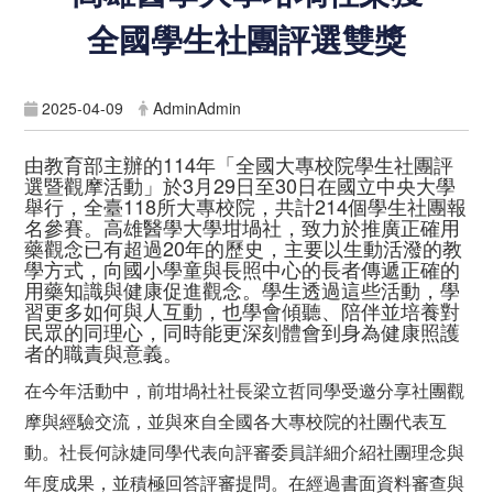
全國學生社團評選雙獎
2025-04-09
AdminAdmin
由教育部主辦的114年「全國大專校院學生社團評
選暨觀摩活動」於3月29日至30日在國立中央大學
舉行，全臺118所大專校院，共計214個學生社團報
名參賽。高雄醫學大學坩堝社，致力於推廣正確用
藥觀念已有超過20年的歷史，主要以生動活潑的教
學方式，向國小學童與長照中心的長者傳遞正確的
用藥知識與健康促進觀念。學生透過這些活動，學
習更多如何與人互動，也學會傾聽、陪伴並培養對
民眾的同理心，同時能更深刻體會到身為健康照護
者的職責與意義。
在今年活動中，前坩堝社社長梁立哲同學受邀分享社團觀
摩與經驗交流，並與來自全國各大專校院的社團代表互
動。社長何詠婕同學代表向評審委員詳細介紹社團理念與
年度成果，並積極回答評審提問。在經過書面資料審查與