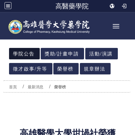
高醫藥學院
Toggle n
:::
學院公告
獎助/計畫申請
活動/演講
徵才啟事/升等
榮譽榜
規章辦法
首頁
最新消息
榮譽榜
高雄醫學大學坩堝社榮獲