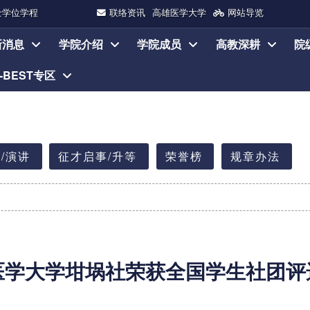
士学位学程
联络资讯
高雄医学大学
网站导览
新消息
学院介绍
学院成员
高教深耕
院
I-BEST专区
/演讲
征才启事/升等
荣誉榜
规章办法
医学大学坩埚社荣获全国学生社团评