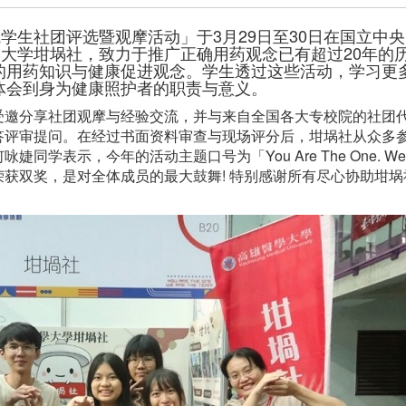
学生社团评选暨观摩活动」于3月29日至30日在国立中央
学大学坩埚社，致力于推广正确用药观念已有超过20年的
的用药知识与健康促进观念。学生透过这些活动，学习更
体会到身为健康照护者的职责与意义。
受邀分享社团观摩与经验交流，并与来自全国各大专校院的社团
答评审提问。在经过书面资料审查与现场评分后，坩埚社从众多
表示，今年的活动主题口号为「You Are The One. We A
获双奖，是对全体成员的最大鼓舞! 特别感谢所有尽心协助坩
。