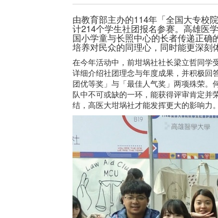
由教育部主办的114年「全国大专校院
计214个学生社团报名参赛。高雄医
国小学童与长照中心的长者传递正确
培养对民众的同理心，同时能更深刻
在今年活动中，前坩埚社社长梁立哲同学
详细介绍社团理念与年度成果，并积极回
团优等奖」与「最佳人气奖」两项殊荣。何咏婕同学
队中不可或缺的一环，能获得评审肯定并荣
结，高医大坩埚社才能发挥更大的影响力