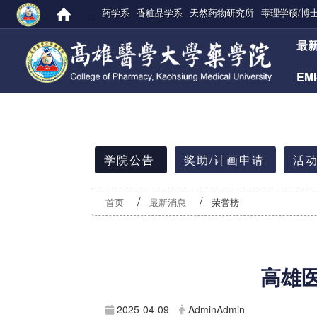
药学系
香粧品学系
天然药物研究所
毒理学硕/博
:::
:::
最
EM
:::
学院公告
奖助/计画申请
活动
首页
最新消息
荣誉榜
高雄
2025-04-09
AdminAdmin