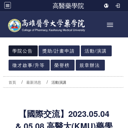
高醫藥學院
Toggle n
:::
學院公告
獎助/計畫申請
活動/演講
徵才啟事/升等
榮譽榜
規章辦法
首頁
最新消息
活動演講
【國際交流】2023.05.04
& 05.08 高醫大(KMU)藥學