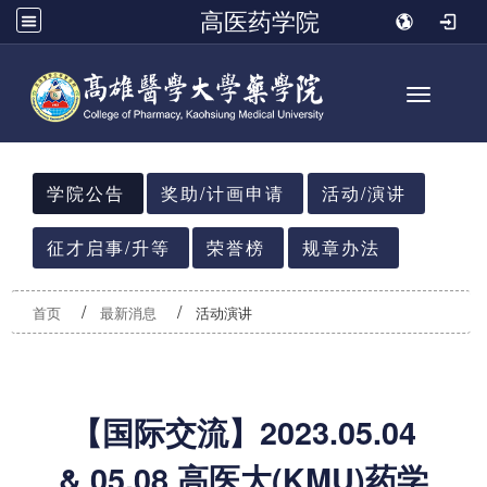
高医药学院
Toggle n
:::
学院公告
奖助/计画申请
活动/演讲
征才启事/升等
荣誉榜
规章办法
首页
最新消息
活动演讲
【国际交流】2023.05.04
& 05.08 高医大(KMU)药学