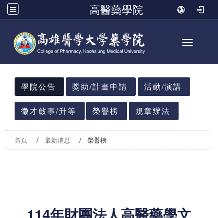
高醫藥學院
Toggle n
:::
學院公告
獎助/計畫申請
活動/演講
徵才啟事/升等
榮譽榜
規章辦法
首頁
最新消息
榮譽榜
114年財團法人高醫藥學文