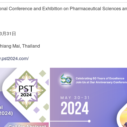
ference and Exhibition on Pharmaceutical Sciences an
年3月31日
ang Mai, Thailand
w.pst2024.com/