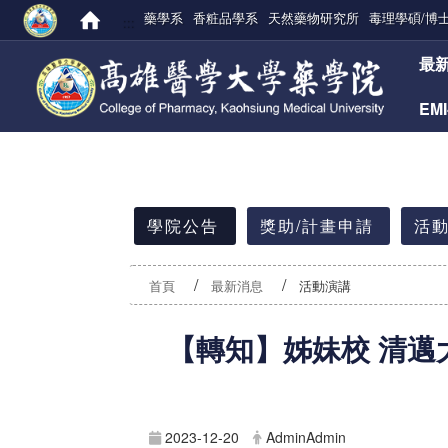
藥學系
香粧品學系
天然藥物研究所
毒理學碩/博
:::
:::
最
EM
:::
學院公告
獎助/計畫申請
活動
首頁
最新消息
活動演講
【轉知】姊妹校 清邁大
2023-12-20
AdminAdmin