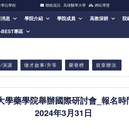
士學位學程
聯絡資訊
高雄醫學大學
網站導覽
新消息
學院介紹
學院成員
高教深耕
院
I-BEST專區
/演講
徵才啟事/升等
榮譽榜
規章辦法
學藥學院舉辦國際研討會_報名時間：2
2024年3月31日