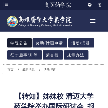
高医药学院
Toggle n
:::
学院公告
奖助/计画申请
活动/演讲
征才启事/升等
荣誉榜
规章办法
首页
最新消息
活动演讲
【转知】姊妹校 清迈大学
药学院举办国际研讨会_报