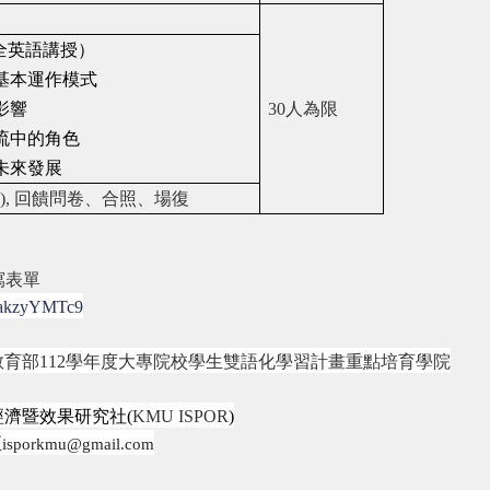
全英語講授）
基本運作模式
影響
30
人為限
流中的角色
未來發展
), 回饋問卷、合照、場復
寫表單
z9akzyYMTc9
教育部
112
學年度大專院校學生雙語化學習計畫重點培育學院
濟暨效果研究社(
KMU ISPOR
)
至
isporkmu@gmail.com