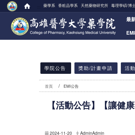
藥學系
香粧品學系
天然藥物研究所
毒理學碩/博
:::
:::
最
EM
:::
學院公告
獎助/計畫申請
活動
首頁
EMI公告
【活動公告】
【讓健康
2024-11-20
AdminAdmin