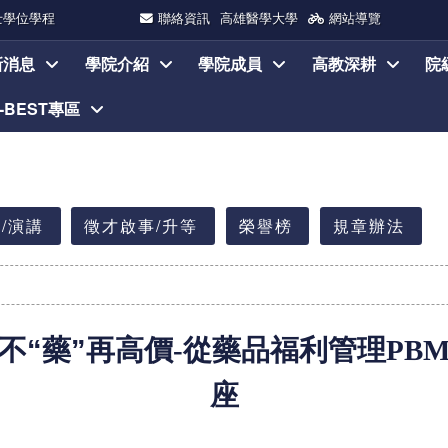
士學位學程
聯絡資訊
高雄醫學大學
網站導覽
新消息
學院介紹
學院成員
高教深耕
院
I-BEST專區
/演講
徵才啟事/升等
榮譽榜
規章辦法
不“藥”再高價
-
從藥品福利管理
PB
座