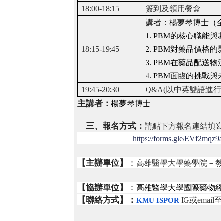
18:00-18:15
簽到及領用餐盒
講者：楊夢琴博士（
1. PBM
的核心職能與
18:15-19:45
2. PBM
對藥品價格的
3. PBM
在藥品配送物
4. PBM
面臨的挑戰與
19:45-20:30
Q&A
(
以中英雙語進行
主講者：
楊夢琴博士
三、報名方式：
請點下方報名連結填
https://forms.gle/EVf2mq
【主辦單位】
：
高雄醫學大學藥學院－
【協辦單位】
：
高雄醫學大學國際藥物經
【聯絡方式】：
IG
或
email
KMU ISPOR