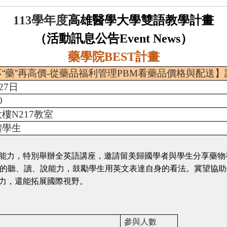
學年度
高雄醫學大學雙語教學計畫
113
（活動訊息公告
）
Event News
藥學院
計畫
BEST
“藥”再高價
-
從藥品福利管理
PBM
看藥品價格與配送】
27
日
0
大樓
N217
教室
體學生
能力，特別舉辦全英語講座，邀請留美歸國學者與學生分享藥物
的聽、讀、說能力，鼓勵學生用英文表達自身的看法。冀望協助
力，還能拓展國際視野。
參與人數