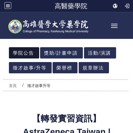
高醫藥學院
Toggle n
:::
學院公告
獎助/計畫申請
活動/演講
徵才啟事/升等
榮譽榜
規章辦法
首頁
徵才啟事升等
【轉發實習資訊】
AstraZeneca Taiwan |