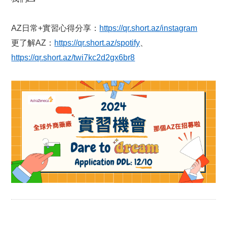
AZ
日常+實習心得分享：
https://qr.short.az/instagram
更了解AZ：
https://qr.short.az/spotify
、
https://qr.short.az/twi7kc2d2gx6br8