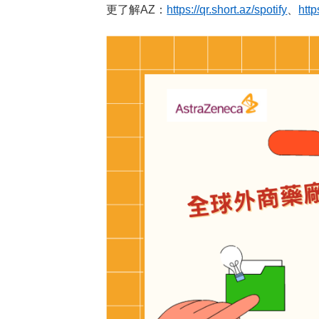
更了解AZ：
https://qr.short.az/spotify
、
http