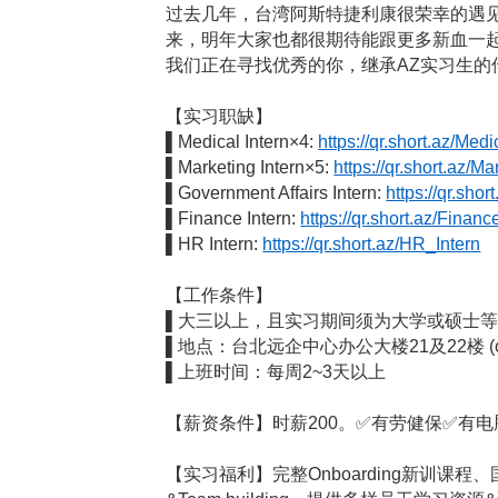
过去几年，台湾阿斯特捷利康很荣幸的遇见
来，明年大家也都很期待能跟更多新血一
我们正在寻找优秀的你，继承AZ实习生的
【实习职缺】
▌Medical Intern×4:
https://qr.short.az/Medi
▌Marketing Intern×5:
https://qr.short.az/M
▌Government Affairs Intern:
https://qr.sho
▌Finance Intern:
https://qr.short.az/Financ
▌HR Intern:
https://qr.short.az/HR_Intern
【工作条件】
▌大三以上，且实习期间须为大学或硕士
▌地点：台北远企中心办公大楼21及22楼 (offic
▌上班时间：每周2~3天以上
【薪资条件】时薪200。
✅
有劳健保
✅
有电
【实习福利】完整Onboarding新训