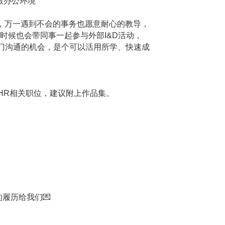
宽敞办公环境
a，万一遇到不会的事务也愿意耐心的教导，
有时候也会带同事一起参与外部I&D活动，
门沟通的机会，是个可以活用所学、快速成
g/HR相关职位，建议附上作品集。
的履历给我们
💌