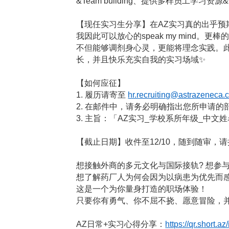
&Team building、提供多样员工学
【现任实习生分享】在AZ实习真的出乎预
我因此可以放心的speak my min
不但能够调剂身心灵，更能将理念实践。
长，并且快乐充实自我的实习场域
✨
【如何应征】
1.
履历请寄至
hr.recruiting@astrazeneca.
2.
在邮件中，请务必明确指出您所申请的
3.
主旨：「AZ实习_学校系所年级_中文姓
【截止日期】收件至12/10，随到随审，
想接触外商的多元文化与国际接轨? 想参
想了解药厂人为何会因为以病患为优先而感
这是一个为你量身打造的职场体验！
只要你有勇气、你不屈不挠、愿意冒险，
AZ
日常+实习心得分享：
https://qr.short.a