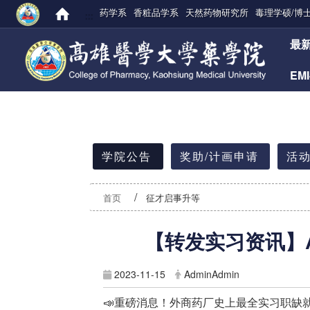
药学系
香粧品学系
天然药物研究所
毒理学硕/博
:::
:::
最
EM
:::
学院公告
奖助/计画申请
活动
首页
征才启事升等
【转发实习资讯】Ast
2023-11-15
AdminAdmin
📣
重磅消息！外商药厂史上最全实习职缺就