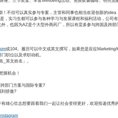
习资源&讲座、三节奖金、丰富Wellbeing活动、免费胶囊咖啡、明亮
期！不但可以真实参与专案，主管和同事也相当欢迎创新的ide
d。更棒的是，实习生都可以参与各种学习与发展课程和福利活动，公司
此外，也因为AZ是个大型外商药厂，所以有蛮多参与跨国及跨部
com
或104。履历可以中文或英文撰写，如果您是应征Marketin
部门职位以及求职动机。
名_英文姓名」。
请把握机会！
与跨部门方案与国际专案?
到骄傲?
并有雄心壮志想要跟着我们一起让社会变得更好，欢迎投递优秀
z/instagram