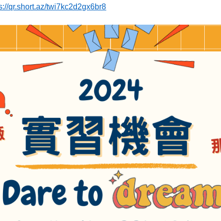
s://qr.short.az/twi7kc2d2gx6br8