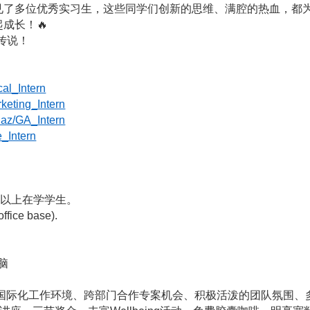
了多位优秀实习生，这些同学们创新的思维、满腔的热血，都为
起成长！
🔥
传说！
cal_Intern
arketing_Intern
rt.az/GA_Intern
e_Intern
等以上在学学生。
e base).
脑
课程、国际化工作环境、跨部门合作专案机会、积极活泼的团队氛围