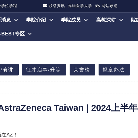
士学位学程
联络资讯
高雄医学大学
网站导览
新消息
学院介绍
学院成员
高教深耕
院
I-BEST专区
/演讲
征才启事/升等
荣誉榜
规章办法
raZeneca Taiwan | 2024
在AZ！