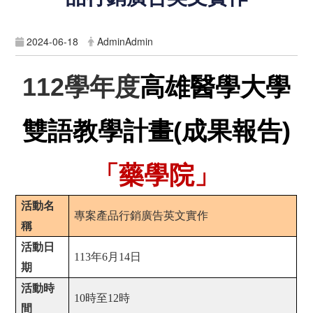
2024-06-18
AdminAdmin
112
學年度
高雄醫學大學
雙語教學計畫(成果報告)
「藥學院」
活動名
專案產品行銷廣告英文實作
稱
活動日
113
年
6
月
14
日
期
活動時
10
時至
12
時
間