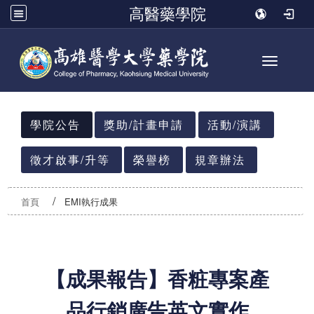
高醫藥學院
Toggle n
:::
學院公告
獎助/計畫申請
活動/演講
徵才啟事/升等
榮譽榜
規章辦法
首頁
EMI執行成果
【成果報告】香粧專案產
品行銷廣告英文實作