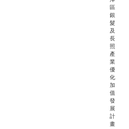
區
銀
髮
及
長
照
產
業
優
化
加
值
發
展
計
畫