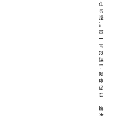
任
實
踐
計
畫
一
青
銀
攜
手
健
康
促
進
_
旗
津