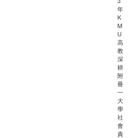
3
年
K
M
U
高
教
深
耕
附
冊
一
大
學
社
會
責