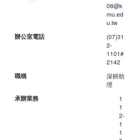
08@k
mu.ed
u.tw
辦公室電話
(07)31
2-
1101#
2142
職稱
深耕助
理
承辦業務
1
1
2-
1
1