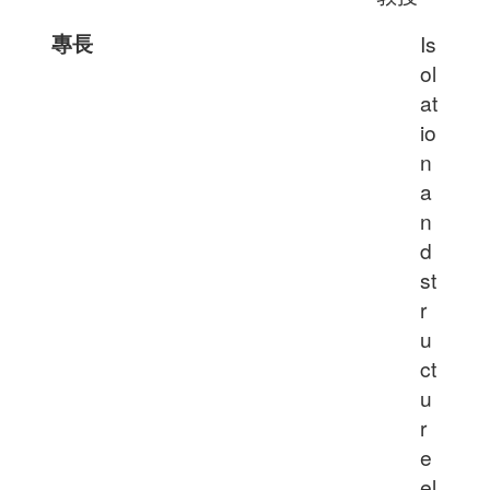
專長
Is
ol
at
io
n
a
n
d
st
r
u
ct
u
r
e
el