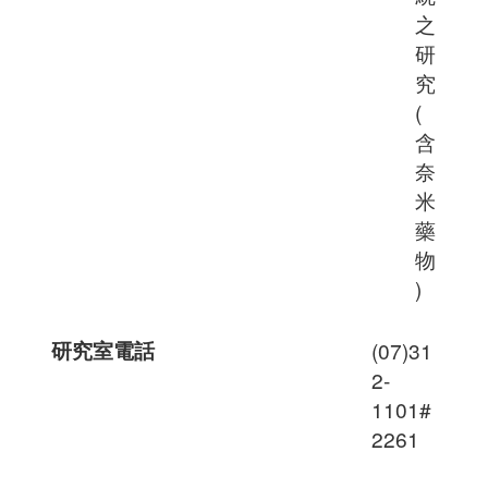
之
研
究
(
含
奈
米
藥
物
)
研究室電話
(07)31
2-
1101#
2261