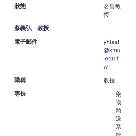
狀態
名譽教
授
蔡義弘 教授
電子郵件
yhtsai
@kmu
.edu.t
w
職稱
教授
專長
藥
物
輸
送
系
統