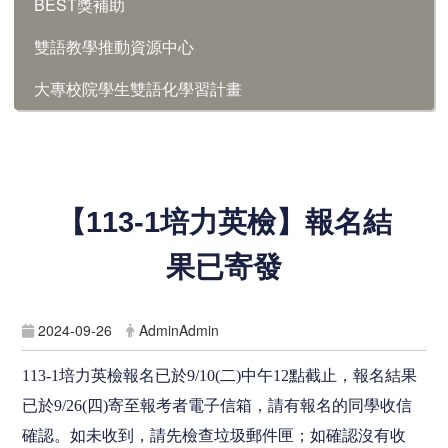
BEST獎補助
雙語教學推動資源中心
大專校院學生雙語化學習計畫
【113-1培力英檢】報名結
果已寄發
2024-09-26
AdminAdmin
113-1
培力英檢報名已於
9/10
(
二)中午
12
點截止，報名結果
已於
9/26
(
四)寄至報考者電子信箱，請有報名的同學收信
確認。如未收到，請先檢查垃圾郵件匣；如確認沒有收