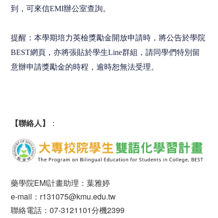
到，可來信
EMI
辦公室查詢。
提醒：本學期培力英檢獎勵金開放申請時，將公告於學院
BEST
網頁，亦將張貼於學生
Line
群組，請同學們特別留
意辦申請獎勵金的時程，逾時恕無法受理。
【聯絡人】
：
藥學院EMI計畫助理：葉雅婷
e-mail：r131075@kmu.edu.tw
聯絡電話：07-3121101分機2399