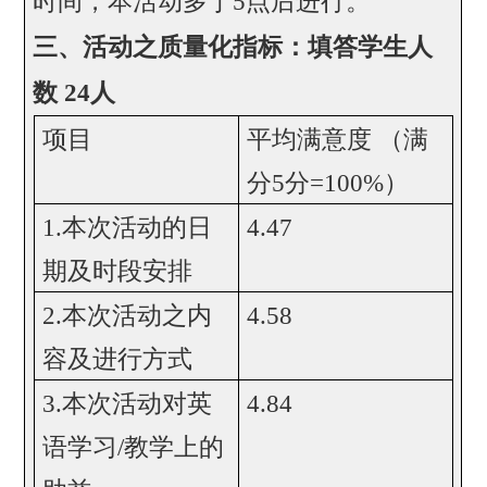
时间，本活动多于
5
点后进行。
三、活动之质量化指标：填答学生人
数
24
人
项目
平均满意度
（满
分
5
分
=100%
）
1.
本次活动的日
4.47
期及时段安排
2.
本次活动之内
4.58
容及进行方式
3.
本次活动对英
4.84
语学习
/
教学上的