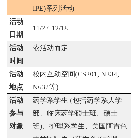
IPE)
系列活动
活动
11/27-12/18
日期
活动
依活动而定
时间
活动
校内互动空间
(CS201, N334,
地点
N632
等
)
活动
药学系学生
(
包括药学系大学
参与
部、临床药学硕士班、硕士
对象
班
)
、护理系学生、美国阿肯色