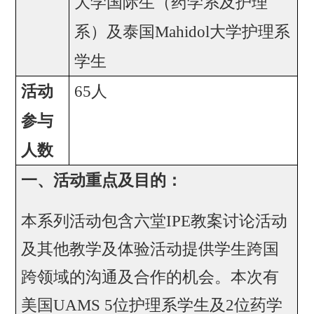
大学国际生（药学系及护理
系）及泰国
Mahidol
大学护理系
学生
活动
65
人
参与
人数
一、活动重点及目的：
本系列活动包含六堂
IPE
教案讨论活动
及其他教学及体验活动提供学生跨国
跨领域的沟通及合作的机会。本次有
美国
UAMS 5
位护理系学生及
2
位药学