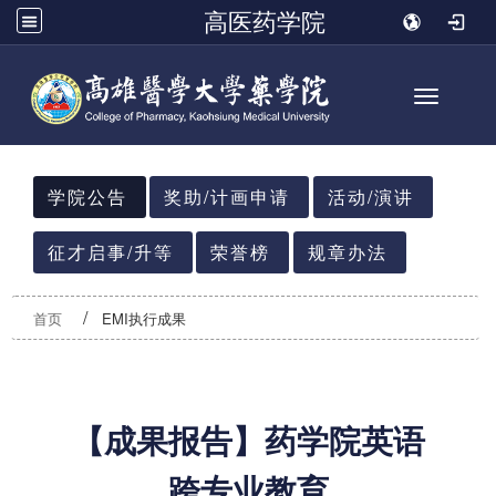
高医药学院
Toggle n
:::
学院公告
奖助/计画申请
活动/演讲
征才启事/升等
荣誉榜
规章办法
首页
EMI执行成果
【成果报告】药学院英语
跨专业教育