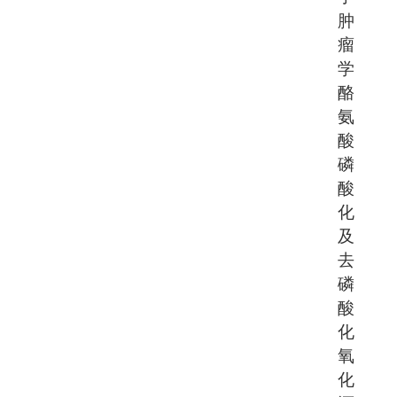
肿
瘤
学
酪
氨
酸
磷
酸
化
及
去
磷
酸
化
氧
化