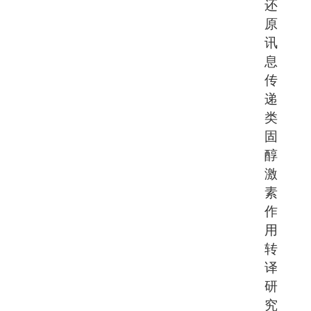
还
原
讯
息
传
递
类
固
醇
激
素
作
用
转
译
研
究