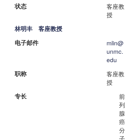
状态
客座教
授
林明丰 客座教授
电子邮件
mlin@
unmc.
edu
职称
客座教
授
专长
前
列
腺
癌
分
子