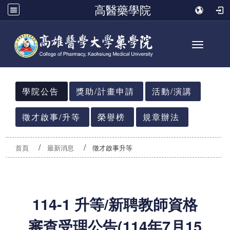
高醫藥學院
Toggle n
:::
學院公告
獎助/計畫申請
活動/演講
徵才啟事/升等
榮譽榜
規章辦法
首頁
最新消息
徵才啟事升等
114-1 升等/新聘教師資格
審查受理公告(114年7月15