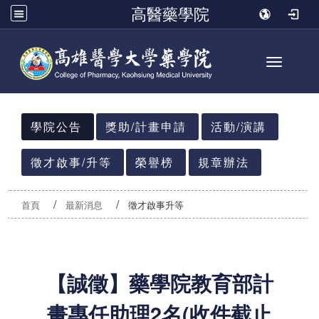
高醫藥學院
Toggle n
:::
學院公告
獎助/計畫申請
活動/演講
徵才啟事/升等
榮譽榜
規章辦法
首頁
最新消息
徵才啟事升等
【誠徵】藥學院教育部計
畫專任助理2名(收件截止