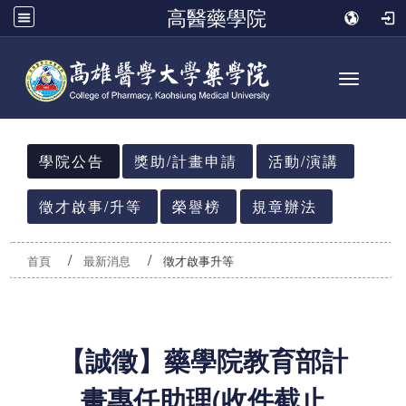
高醫藥學院
Toggle n
:::
學院公告
獎助/計畫申請
活動/演講
徵才啟事/升等
榮譽榜
規章辦法
首頁
最新消息
徵才啟事升等
【誠徵】藥學院教育部計
畫專任助理(收件截止