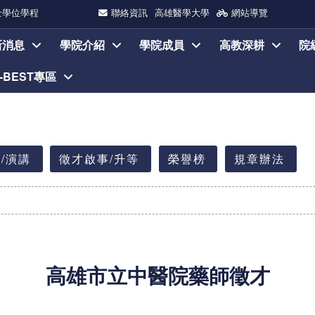
士學位學程
聯絡資訊
高雄醫學大學
網站導覽
新消息
學院介紹
學院成員
高教深耕
院
I-BEST專區
/演講
徵才啟事/升等
榮譽榜
規章辦法
高雄市立中醫院藥師徵才