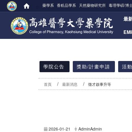
藥學系
香粧品學系
天然藥物研究所
毒理學碩/博
:::
:::
最
EM
:::
學院公告
獎助/計畫申請
活動
首頁
最新消息
徵才啟事升等
2026-01-21
AdminAdmin