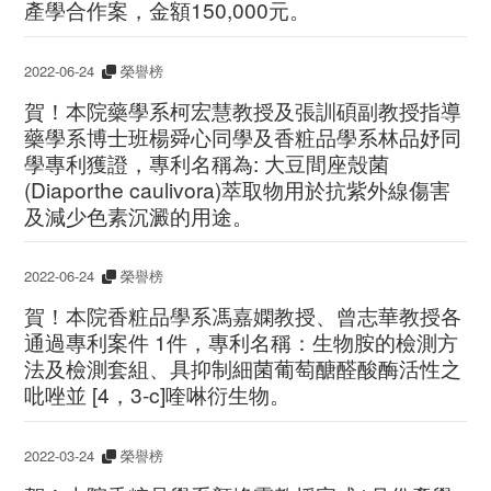
產學合作案，金額150,000元。
2022-06-24
榮譽榜
賀！本院藥學系柯宏慧教授及張訓碩副教授指導
藥學系博士班楊舜心同學及香粧品學系林品妤同
學專利獲證，專利名稱為: 大豆間座殼菌
(Diaporthe caulivora)萃取物用於抗紫外線傷害
及減少色素沉澱的用途。
2022-06-24
榮譽榜
賀！本院香粧品學系馮嘉嫻教授、曾志華教授各
通過專利案件 1件，專利名稱：生物胺的檢測方
法及檢測套組、具抑制細菌葡萄醣醛酸酶活性之
吡唑並 [4，3-c]喹啉衍生物。
2022-03-24
榮譽榜