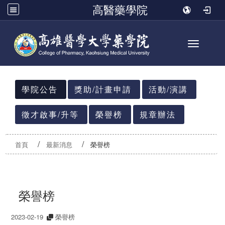
高醫藥學院
Toggle n
:::
學院公告
獎助/計畫申請
活動/演講
徵才啟事/升等
榮譽榜
規章辦法
首頁
最新消息
榮譽榜
榮譽榜
2023-02-19
榮譽榜