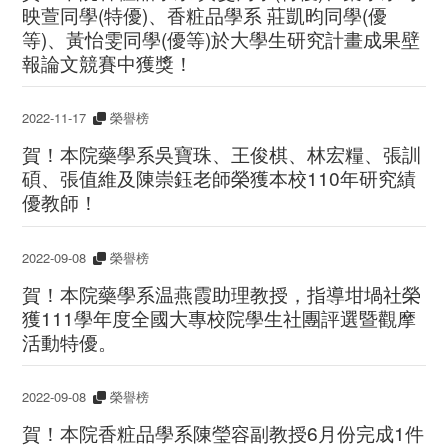
映萱同學(特優)、香粧品學系 莊凱昀同學(優
等)、黃怡雯同學(優等)於大學生研究計畫成果壁
報論文競賽中獲獎！
2022-11-17
榮譽榜
賀！本院藥學系吳寶珠、王俊棋、林宏糧、張訓
碩、張值維及陳崇鈺老師榮獲本校110年研究績
優教師！
2022-09-08
榮譽榜
賀！本院藥學系温燕霞助理教授，指導坩堝社榮
獲111學年度全國大專校院學生社團評選暨觀摩
活動特優。
2022-09-08
榮譽榜
賀！本院香粧品學系陳瑩容副教授6月份完成1件