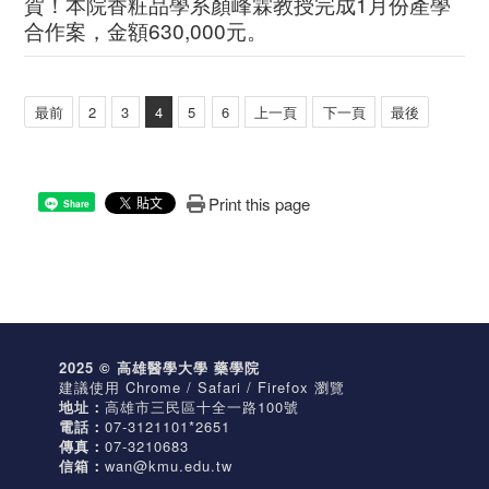
賀！本院香粧品學系顏峰霖教授完成1月份產學
合作案，金額630,000元。
最前
2
3
4
5
6
上一頁
下一頁
最後
Print this page
Share
2025 © 高雄醫學大學 藥學院
建議使用 Chrome / Safari / Firefox 瀏覽
地址：
高雄市三民區十全一路100號
電話：
07-3121101*2651
傳真：
07-3210683
信箱：
wan@kmu.edu.tw