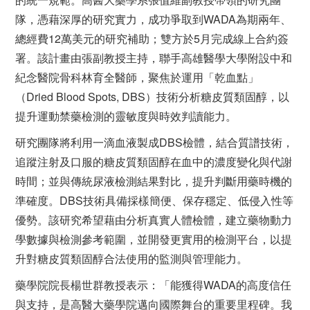
隊，憑藉深厚的研究實力，成功爭取到WADA為期兩年、
總經費12萬美元的研究補助；雙方於5月完成線上合約簽
署。該計畫由張副教授主持，聯手高雄醫學大學附設中和
紀念醫院骨科林育全醫師，聚焦於運用「乾血點」
（Dried Blood Spots, DBS）技術分析糖皮質類固醇，以
提升運動禁藥檢測的靈敏度與時效判讀能力。
研究團隊將利用一滴血液製成DBS檢體，結合質譜技術，
追蹤注射及口服的糖皮質類固醇在血中的濃度變化與代謝
時間；並與傳統尿液檢測結果對比，提升判斷用藥時機的
準確度。DBS技術具備採樣簡便、保存穩定、低侵入性等
優勢。該研究希望藉由分析真實人體檢體，建立藥物動力
學數據與檢測參考範圍，並開發更實用的檢測平台，以提
升對糖皮質類固醇合法使用的監測與管理能力。
藥學院院長楊世群教授表示：「能獲得WADA的高度信任
與支持，是高醫大藥學院邁向國際舞台的重要里程碑。我