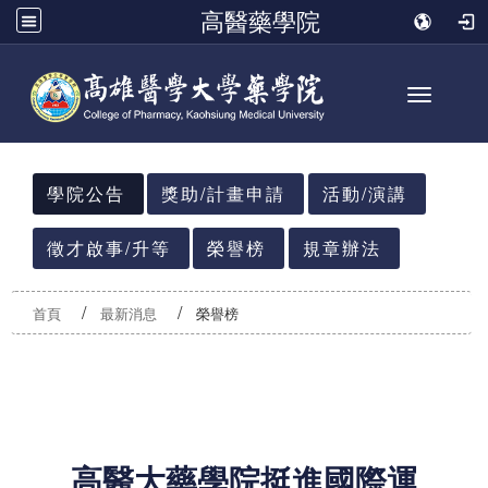
高醫藥學院
Toggle n
:::
學院公告
獎助/計畫申請
活動/演講
徵才啟事/升等
榮譽榜
規章辦法
首頁
最新消息
榮譽榜
高醫大藥學院挺進國際運