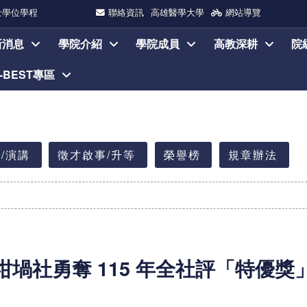
士學位學程
聯絡資訊
高雄醫學大學
網站導覽
新消息
學院介紹
學院成員
高教深耕
院
I-BEST專區
/演講
徵才啟事/升等
榮譽榜
規章辦法
堝社勇奪 115 年全社評「特優