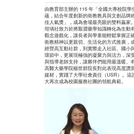
由教育部主辦的 115 年「全國大專校院學
蘊，結合年度創新的衛教教具與文創品牌
佳人氣獎」，成為會場最亮眼的雙料贏家
坩堝社致力於將艱澀藥學知識轉化為生動
觀念遊戲化，讓長者與學童能輕鬆掌握正
衛教精神以更親切、生活化的方式推廣，
經營高互動社群，到實際走入社區、國小
環節中，更展現極強的凝聚力與活力，深
與指導老師支持，讓夥伴們能用最溫暖、
高醫大藥學院楊世群院長對此表現高度讚
媒材，實踐了大學社會責任（USR）。
大再次成為校園服務社團的領航典範。