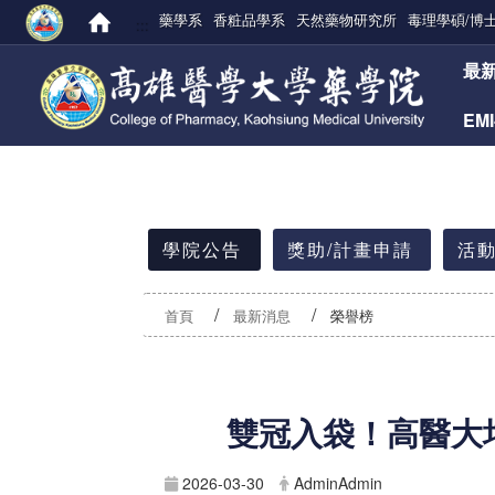
藥學系
香粧品學系
天然藥物研究所
毒理學碩/博
:::
:::
最
EM
:::
學院公告
獎助/計畫申請
活動
首頁
最新消息
榮譽榜
雙冠入袋！高醫大坩
2026-03-30
AdminAdmin