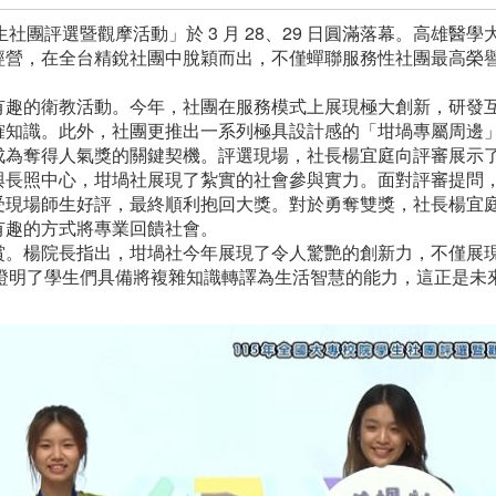
生社團評選暨觀摩活動」於 3 月 28、29 日圓滿落幕。高雄醫學
經營，在全台精銳社團中脫穎而出，不僅蟬聯服務性社團最高榮
。
有趣的衛教活動。今年，社團在服務模式上展現極大創新，研發
確知識。此外，社團更推出一系列極具設計感的「坩堝專屬周邊
成為奪得人氣獎的關鍵契機。評選現場，社長楊宜庭向評審展示
與長照中心，坩堝社展現了紮實的社會參與實力。面對評審提問
受現場師生好評，最終順利抱回大獎。對於勇奪雙獎，社長楊宜
有趣的方式將專業回饋社會。
賞。楊院長指出，坩堝社今年展現了令人驚艷的創新力，不僅展
這證明了學生們具備將複雜知識轉譯為生活智慧的能力，這正是未