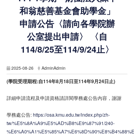
和翁慈善基金會助學金」
申請公告〈請向各學院辦
公室提出申請〉 〈自
114/8/25至114/9/24止〉
2025-08-26
AdminAdmin
(學院
受理期程
:
自
114
年
8
月
18
日至
114
年9
月24
日止)
詳細申請流程及申請資格請詳閱學務處公告內容，謝謝
學務處公告:
https://osa.kmu.edu.tw/index.php/zh-
tw/%E5%8A%A9%E5%AD%B8%E9%87%91/240-
%E6%A0%A1%E5%85%A7%E6%8D%90%E8%B4%88%E5