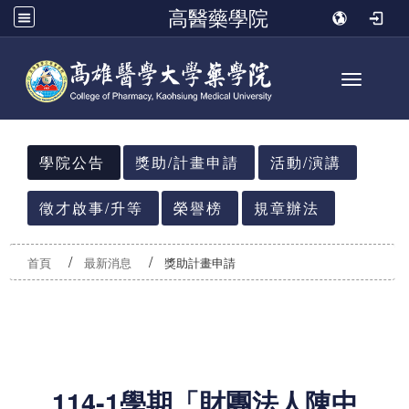
高醫藥學院
Toggle n
:::
學院公告
獎助/計畫申請
活動/演講
徵才啟事/升等
榮譽榜
規章辦法
首頁
最新消息
獎助計畫申請
114-1學期「財團法人陳中