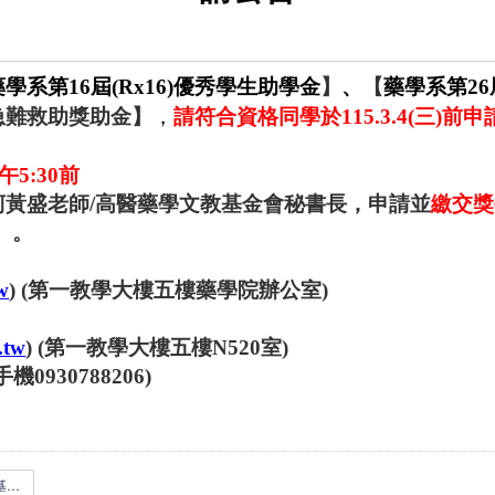
藥學系第
16
屆
(Rx16)
優秀學生助學金
】
、
【
藥學系第
26
急難救助獎助金】
，
請符合資格同學於
115.3.4(
三
)
前申
午
5:30
前
柯黃盛老師
/
高醫藥學文教基金會秘書長
，
申請並
繳交獎
。
。
w
) (
第一教學大樓五樓藥學院辦公室
)
.tw
) (
第一教學大樓五樓
N520
室
)
手機
0930788206)
114-2高醫藥學文教基金會獎學金公告_1150206.pdf