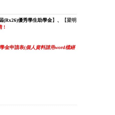
屆
(Rx26)
優秀學生助學金
】
、
【梁明
請
!
學金申請表
(
個人資料請用
w
ord
檔繕