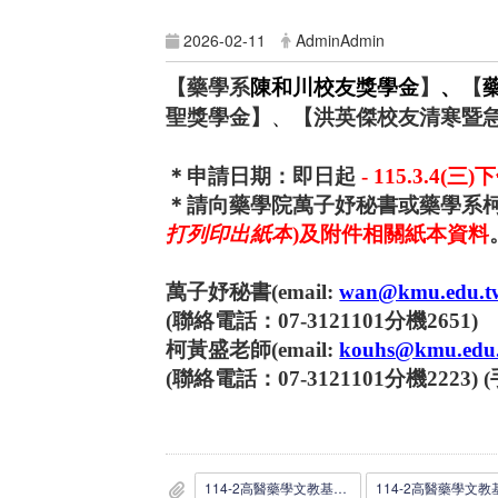
2026-02-11
AdminAdmin
【藥學系
陳和川校友獎學金
】
、
【
聖獎學金】
、
【洪英傑校友清寒暨
＊申請日期
：即日起
- 115.3.4(
三
)
下
＊請向藥學院萬子妤秘書或藥學系
打列印出紙本
)
及附件相關紙本資料
萬子妤秘書
(email:
wan@kmu.edu.t
(
聯絡電話：
07-3121101
分機
2651)
柯黃盛老師
(email:
kouhs@kmu.edu
(
聯絡電話：
07-3121101
分機
2223) (
114-2高醫藥學文教基金會獎學金公告_1150206.docx