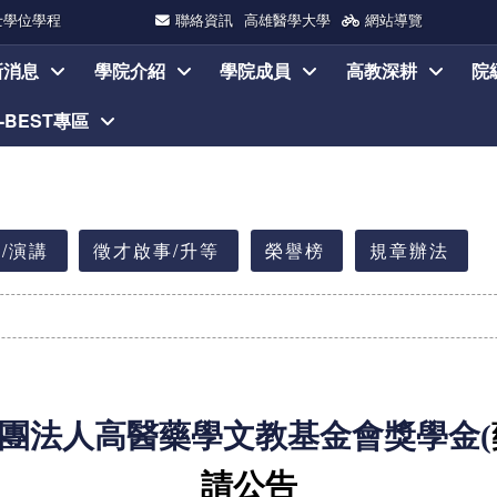
士學位學程
聯絡資訊
高雄醫學大學
網站導覽
新消息
學院介紹
學院成員
高教深耕
院
I-BEST專區
/演講
徵才啟事/升等
榮譽榜
規章辦法
團法人高醫藥學文教基金會獎學金(
請公告