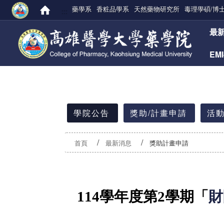
藥學系
香粧品學系
天然藥物研究所
毒理學碩/博
:::
:::
最
EM
:::
學院公告
獎助/計畫申請
活動
首頁
最新消息
獎助計畫申請
114
學年度第
2
學期
「
財