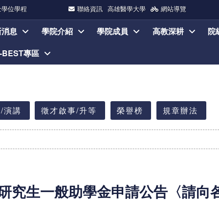
士學位學程
聯絡資訊
高雄醫學大學
網站導覽
新消息
學院介紹
學院成員
高教深耕
院
I-BEST專區
/演講
徵才啟事/升等
榮譽榜
規章辦法
期研究生一般助學金申請公告
〈請向