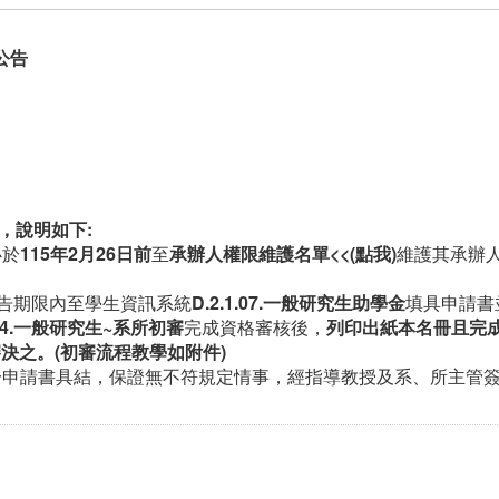
公告
，說明如下
:
必於
115
年2
月26
日前
至
承辦人權限維護名單
<<(
點我
)
維護其承辦
公告期限內至學生資訊系統
D.2.1.07.
一般研究生助學金
填具申請書
04.
一般研究生
~
系所初審
完成資格審核後，
列印出紙本名冊且完
審決之。
(
初審流程教學如附件
)
於申請書具結，保證無不符規定情事，經指導教授及系、所主管