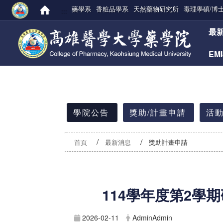
藥學系
香粧品學系
天然藥物研究所
毒理學碩/博
:::
:::
最
EM
:::
學院公告
獎助/計畫申請
活動
首頁
最新消息
獎助計畫申請
114
學年度第2學
2026-02-11
AdminAdmin