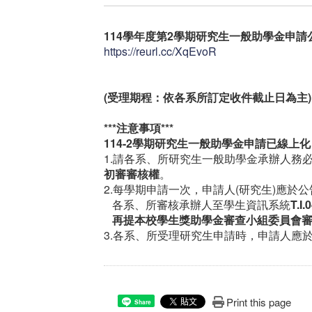
114
學年度第2
學期研究生一般助學金申請
https://reurl.cc/XqEvoR
(
受理期程
：依各系所訂定收件截止日為主
)
***
注意事項
***
114-2
學期研究生一般助學金申請已線上化
1.請各系、所研究生一般助學金承辦人務
初審審核權
。
2.每學期申請一次，申請人(研究生)應於
各系、所審核承辦人至學生資訊系統
T.I.
再提本校學生獎助學金審查小組委員會
3.各系、所受理研究生申請時，申請人應
Print this page
Share