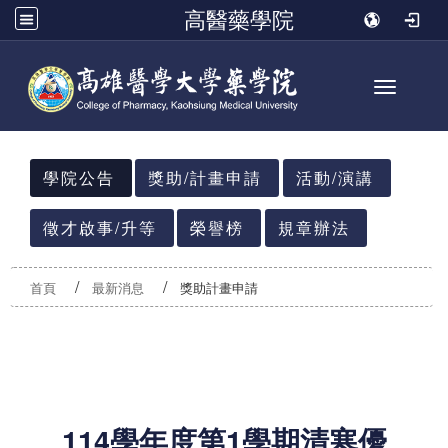
高醫藥學院
Toggle n
:::
學院公告
獎助/計畫申請
活動/演講
徵才啟事/升等
榮譽榜
規章辦法
首頁
最新消息
獎助計畫申請
114
學年度第1學期清寒優