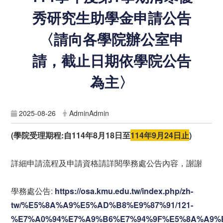
秀研究生助學金申請公告
〈請向各學院辦公室申
請，截止日期依學院公告
為主〉
2025-08-26
AdminAdmin
(學院
受理期程
:
自
114
年
8
月
18
日至
114
年9
月24
日止
)
詳細申請流程及申請資格請詳閱學務處公告內容，謝謝
學務處公告:
https://osa.kmu.edu.tw/index.php/zh-
tw/%E5%8A%A9%E5%AD%B8%E9%87%91/121-
%E7%A0%94%E7%A9%B6%E7%94%9F%E5%8A%A9%E