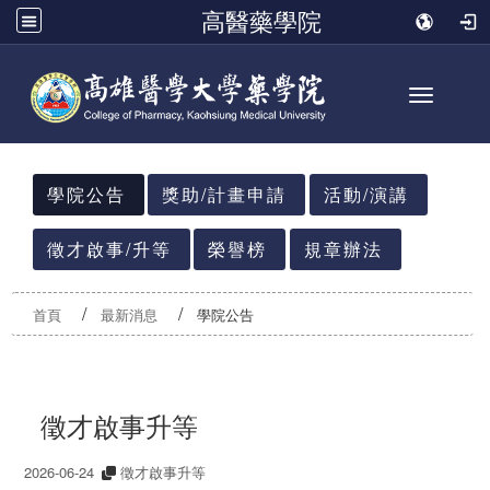
高醫藥學院
Toggle n
:::
學院公告
獎助/計畫申請
活動/演講
徵才啟事/升等
榮譽榜
規章辦法
首頁
最新消息
學院公告
徵才啟事升等
2026-06-24
徵才啟事升等